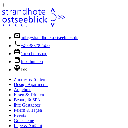
info@strandhotel-ostseeblick.de
+49 38378 54-0
Gutscheinshop
Jetzt buchen
DE
Zimmer & Suiten
Design Apartments
Angebote
Essen & Trinken
Beauty & SPA
Ihre Gastgeber
Feiern & Tagen
Events
Gutscheine
Lage & Anfahrt