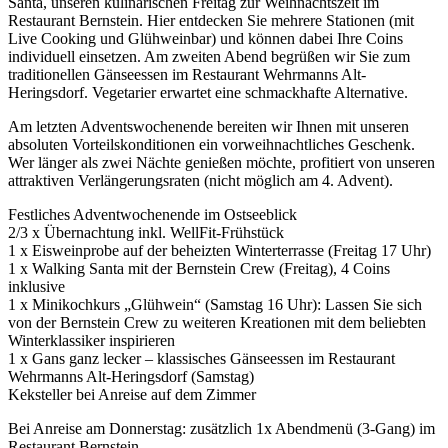
Santa, unseren kulinarischen Freitag zur Weihnachtszeit im
Restaurant Bernstein. Hier entdecken Sie mehrere Stationen (mit
Live Cooking und Glühweinbar) und können dabei Ihre Coins
individuell einsetzen. Am zweiten Abend begrüßen wir Sie zum
traditionellen Gänseessen im Restaurant Wehrmanns Alt-
Heringsdorf. Vegetarier erwartet eine schmackhafte Alternative.
Am letzten Adventswochenende bereiten wir Ihnen mit unseren
absoluten Vorteilskonditionen ein vorweihnachtliches Geschenk.
Wer länger als zwei Nächte genießen möchte, profitiert von unseren
attraktiven Verlängerungsraten (nicht möglich am 4. Advent).
Festliches Adventwochenende im Ostseeblick
2/3 x Übernachtung inkl. WellFit-Frühstück
1 x Eisweinprobe auf der beheizten Winterterrasse (Freitag 17 Uhr)
1 x Walking Santa mit der Bernstein Crew (Freitag), 4 Coins
inklusive
1 x Minikochkurs „Glühwein“ (Samstag 16 Uhr): Lassen Sie sich
von der Bernstein Crew zu weiteren Kreationen mit dem beliebten
Winterklassiker inspirieren
1 x Gans ganz lecker – klassisches Gänseessen im Restaurant
Wehrmanns Alt-Heringsdorf (Samstag)
Keksteller bei Anreise auf dem Zimmer
Bei Anreise am Donnerstag: zusätzlich 1x Abendmenü (3-Gang) im
Restaurant Bernstein