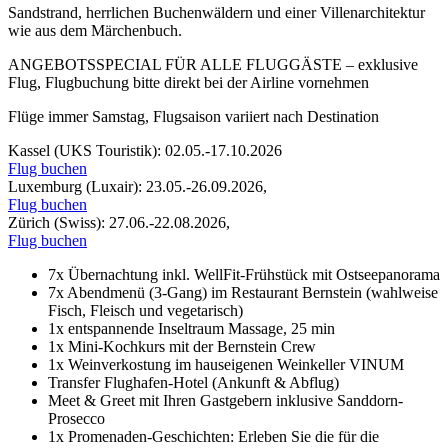
Sandstrand, herrlichen Buchenwäldern und einer Villenarchitektur
wie aus dem Märchenbuch.
ANGEBOTSSPECIAL FÜR ALLE FLUGGÄSTE –
exklusive
Flug
, Flugbuchung bitte direkt bei der Airline vornehmen
Flüge immer Samstag, Flugsaison variiert nach Destination
Kassel (UKS Touristik): 02.05.-17.10.2026
Flug buchen
Luxemburg (Luxair): 23.05.-26.09.2026,
Flug buchen
Zürich (Swiss): 27.06.-22.08.2026,
Flug buchen
7x Übernachtung inkl. WellFit-Frühstück mit Ostseepanorama
7x Abendmenü (3-Gang) im Restaurant Bernstein (wahlweise
Fisch, Fleisch und vegetarisch)
1x entspannende Inseltraum Massage, 25 min
1x Mini-Kochkurs mit der Bernstein Crew
1x Weinverkostung im hauseigenen Weinkeller VINUM
Transfer Flughafen-Hotel (Ankunft & Abflug)
Meet & Greet mit Ihren Gastgebern inklusive Sanddorn-
Prosecco
1x Promenaden-Geschichten: Erleben Sie die für die