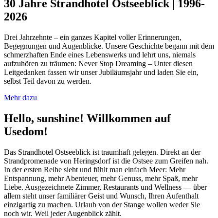
30 Jahre Strandhotel Ostseeblick
|
1996-
2026
Drei Jahrzehnte – ein ganzes Kapitel voller Erinnerungen,
Begegnungen und Augenblicke. Unsere Geschichte begann mit dem
schmerzhaften Ende eines Lebenswerks und lehrt uns, niemals
aufzuhören zu träumen: Never Stop Dreaming – Unter diesen
Leitgedanken fassen wir unser Jubiläumsjahr und laden Sie ein,
selbst Teil davon zu werden.
Mehr dazu
Hello, sunshine! Willkommen auf
Usedom!
Das Strandhotel Ostseeblick ist traumhaft gelegen. Direkt an der
Strandpromenade von Heringsdorf ist die Ostsee zum Greifen nah.
In der ersten Reihe sieht und fühlt man einfach Meer:
Mehr
Entspannung, mehr Abenteuer, mehr Genuss, mehr Spaß, mehr
Liebe.
Ausgezeichnete
Zimmer, Restaurants und Wellness — über
allem steht unser familiärer Geist und Wunsch, Ihren Aufenthalt
einzigartig zu machen. Urlaub von der Stange wollen weder Sie
noch wir. Weil jeder Augenblick zählt.