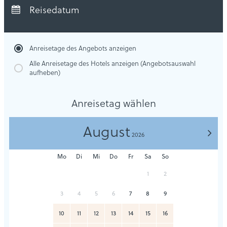
Abreise:
keine Auswahl
Reisedatum
Übernachtungen:
0
Anreisetage des Angebots anzeigen
Alle Anreisetage des Hotels anzeigen (Angebotsauswahl
aufheben)
Anreisetag wählen
August
>
2026
Mo
Di
Mi
Do
Fr
Sa
So
1
2
3
4
5
6
7
8
9
10
11
12
13
14
15
16