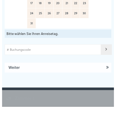
17
18
19
20
21
22
23
24
25
26
27
28
29
30
31
Bitte wählen Sie Ihren Anreisetag.
Weiter
Zimmer 1: