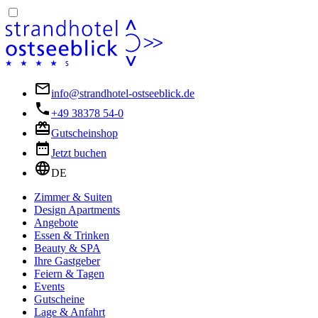
info@strandhotel-ostseeblick.de
+49 38378 54-0
Gutscheinshop
Jetzt buchen
DE
Zimmer & Suiten
Design Apartments
Angebote
Essen & Trinken
Beauty & SPA
Ihre Gastgeber
Feiern & Tagen
Events
Gutscheine
Lage & Anfahrt