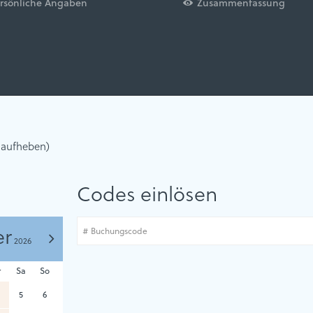
rsönliche Angaben
Zusammenfassung
Abreise:
keine Auswahl
 aufheben)
Codes einlösen
r
>
2026
r
Sa
So
5
6