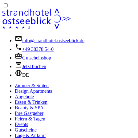
info@strandhotel-ostseeblick.de
+49 38378 54-0
Gutscheinshop
Jetzt buchen
DE
Zimmer & Suiten
Design Apartments
Angebote
Essen & Trinken
Beauty & SPA
Ihre Gastgeber
Feiern & Tagen
Events
Gutscheine
Lage & Anfahrt