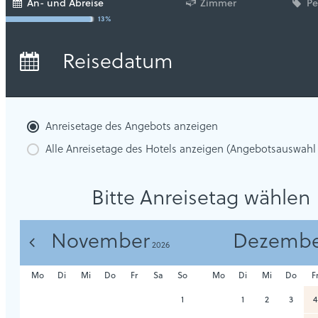
An- und Abreise
Zimmer
Pe
13%
Anreise:
keine Auswahl
Reisedatum
Übernachtungen:
0
Anreisetage des Angebots anzeigen
Alle Anreisetage des Hotels anzeigen (Angebotsauswahl
Bitte Anreisetag wählen
November
Dezembe
<
2026
Mo
Di
Mi
Do
Fr
Sa
So
Mo
Di
Mi
Do
F
1
1
2
3
4