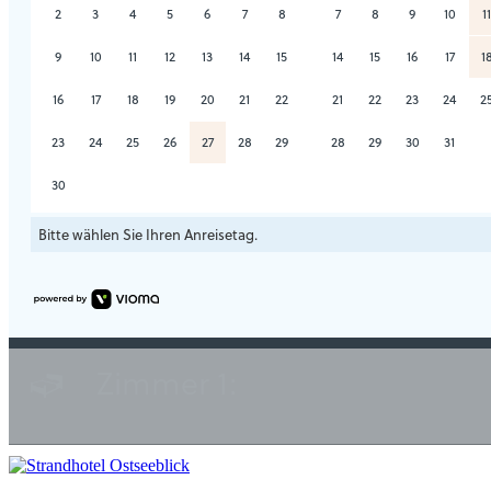
2
3
4
5
6
7
8
7
8
9
10
11
9
10
11
12
13
14
15
14
15
16
17
1
16
17
18
19
20
21
22
21
22
23
24
2
23
24
25
26
27
28
29
28
29
30
31
30
Bitte wählen Sie Ihren Anreisetag.
Zimmer 1: