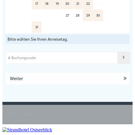
17
18
19
20
21
22
23
24
25
26
27
28
29
30
31
Bitte wählen Sie Ihren Anreisetag.
Weiter
Zimmer 1: