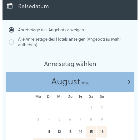
Abreise:
keine Auswahl
Reisedatum
Übernachtungen:
0
Anreisetage des Angebots anzeigen
Alle Anreisetage des Hotels anzeigen (Angebotsauswahl
aufheben)
Anreisetag wählen
August
>
2026
Mo
Di
Mi
Do
Fr
Sa
So
1
2
3
4
5
6
7
8
9
10
11
12
13
14
15
16