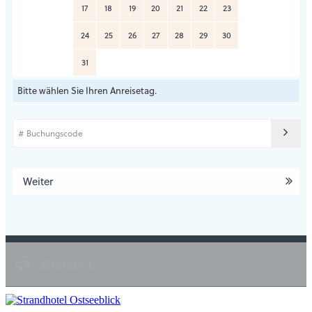
17
18
19
20
21
22
23
24
25
26
27
28
29
30
31
Bitte wählen Sie Ihren Anreisetag.
Weiter
Zimmer 1: