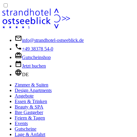
info@strandhotel-ostseeblick.de
+49 38378 54-0
Gutscheinshop
Jetzt buchen
DE
Zimmer & Suiten
Design Apartments
Angebote
Essen & Trinken
Beauty & SPA
Ihre Gastgeber
Feiern & Tagen
Events
Gutscheine
Lage & Anfahrt