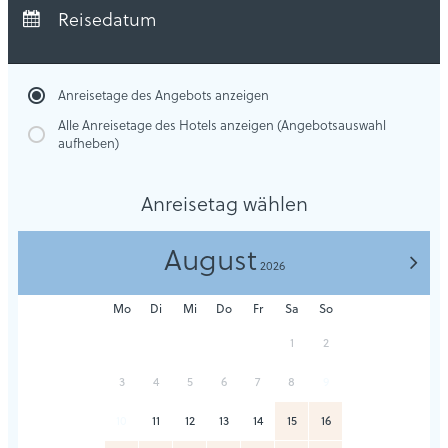
Abreise:
keine Auswahl
Reisedatum
Übernachtungen:
0
Anreisetage des Angebots anzeigen
Alle Anreisetage des Hotels anzeigen (Angebotsauswahl
aufheben)
Anreisetag wählen
August
>
2026
Mo
Di
Mi
Do
Fr
Sa
So
1
2
3
4
5
6
7
8
9
10
11
12
13
14
15
16