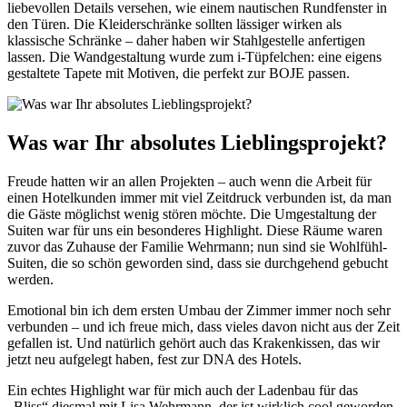
liebevollen Details versehen, wie einem nautischen Rundfenster in
den Türen. Die Kleiderschränke sollten lässiger wirken als
klassische Schränke – daher haben wir Stahlgestelle anfertigen
lassen. Die Wandgestaltung wurde zum i-Tüpfelchen: eine eigens
gestaltete Tapete mit Motiven, die perfekt zur BOJE passen.
Was war Ihr absolutes Lieblingsprojekt?
Freude hatten wir an allen Projekten – auch wenn die Arbeit für
einen Hotelkunden immer mit viel Zeitdruck verbunden ist, da man
die Gäste möglichst wenig stören möchte. Die Umgestaltung der
Suiten war für uns ein besonderes Highlight. Diese Räume waren
zuvor das Zuhause der Familie Wehrmann; nun sind sie Wohlfühl-
Suiten, die so schön geworden sind, dass sie durchgehend gebucht
werden.
Emotional bin ich dem ersten Umbau der Zimmer immer noch sehr
verbunden – und ich freue mich, dass vieles davon nicht aus der Zeit
gefallen ist. Und natürlich gehört auch das Krakenkissen, das wir
jetzt neu aufgelegt haben, fest zur DNA des Hotels.
Ein echtes Highlight war für mich auch der Ladenbau für das
„Bliss“ diesmal mit Lisa Wehrmann, der ist wirklich cool geworden